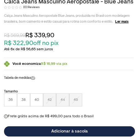
Calca Jeans Masculino Aeropostale - Blue Jeans
(0)
Calça Jeans Masculino Aeropostale Blue Jeans, produzida no Brasil com modelagem
brasileira, bom caimento e estilo casual para rotina com conforto e estilo.
Ler mais
R$ 339,90
R$ 569,99
R$ 322,90
off no pix
6x
R$ 56,65
sem juros
Você economiza
R$ 16,99 via pix
Tabela de medidas
Tamanho
36
38
40
42
44
46
Frete grátis acima de R$ 499,00 para todo o Brasil
Adicionar à sacola