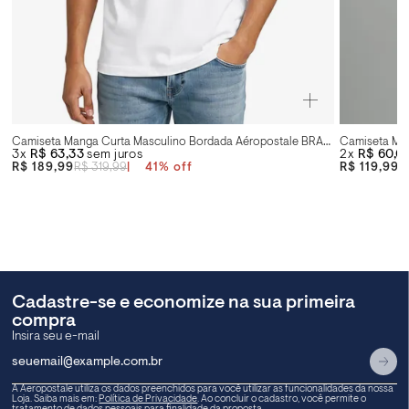
Camiseta Manga Curta Masculino Bordada Aéropostale BRANCO
3x
R$ 63,33
sem juros
2x
R$ 60,0
R$ 189,99
R$ 319,99
41
%
R$ 119,99
R
Cadastre-se e economize na sua primeira
compra
A Aeropostale utiliza os dados preenchidos para você utilizar as funcionalidades da nossa
Loja. Saiba mais em:
Política de Privacidade
. Ao concluir o cadastro, você permite o