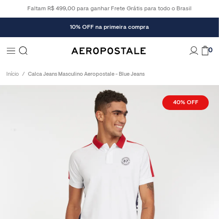
Faltam R$ 499,00 para ganhar Frete Grátis para todo o Brasil
10% OFF na primeira compra
0
Início
Calca Jeans Masculino Aeropostale - Blue Jeans
40%
OFF