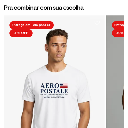
Pra combinar com sua escolha
Entrega em 1 dia para SP
Entrega 
41%
OFF
40%
O